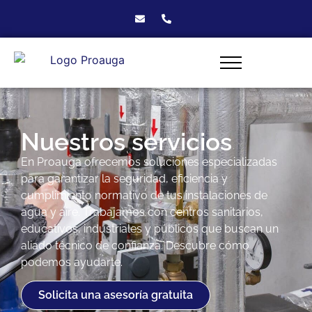
Nuestros servicios
En Proauga ofrecemos soluciones especializadas
para garantizar la seguridad, eficiencia y
cumplimiento normativo de tus instalaciones de
agua y aire. Trabajamos con centros sanitarios,
educativos, industriales y públicos que buscan un
aliado técnico de confianza. Descubre cómo
podemos ayudarte.
Solicita una asesoría gratuita